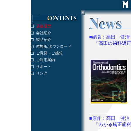
□
更新履歴
□
会社紹介
■編著：高田 健治
□
製品紹介
「
高田の歯科矯
□
体験版/ダウンロード
□
ご意見・ご感想
□
ご利用案内
□
サポート
□
リンク
■原作：高田 健治
「
わかる矯正歯